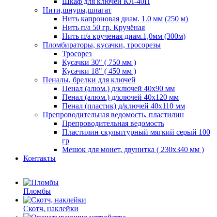
Шкаф для ключей КЛ-40П
Нити,шнуры,шпагат
Нить капроновая диам. 1.0 мм (250 м)
Нить п/а 50 гр. Кручёная
Нить п/а крученая диам.1,0мм (300м)
Пломбираторы, кусачки, тросорезы
Тросорез
Кусачки 30" ( 750 мм )
Кусачки 18" ( 450 мм )
Пеналы, брелки для ключей
Пенал (алюм.) д/ключей 40х90 мм
Пенал (алюм.) д/ключей 40х120 мм
Пенал (пластик) д/ключей 40х110 мм
Препроводительная ведомость, пластилин
Препроводительная ведомость
Пластилин скульптурный мягкий серый 100
гр
Мешок для монет, двунитка ( 230х340 мм )
Контакты
Пломбы
Скотч, наклейки